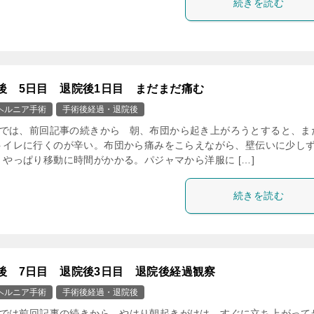
続きを読む
後 5日目 退院後1日目 まだまだ痛む
ヘルニア手術
手術後経過・退院後
では、前回記事の続きから 朝、布団から起き上がろうとすると、ま
トイレに行くのが辛い。布団から痛みをこらえながら、壁伝いに少し
。やっぱり移動に時間がかかる。パジャマから洋服に […]
続きを読む
後 7日目 退院後3日目 退院後経過観察
ヘルニア手術
手術後経過・退院後
では前回記事の続きから やはり朝起きがけは、すぐに立ち上がって