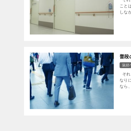
こと
しな
普段
鼠径
それ
なり
なら