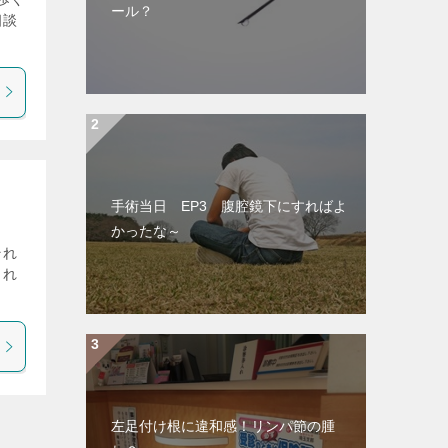
ール？
相談
手術当日 EP3 腹腔鏡下にすればよ
かったな～
それ
これ
左足付け根に違和感！リンパ節の腫