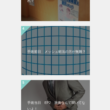
れ？
手術前日 メッシュ術法の方が無難？
手術当日 EP2 激痛なんて聞いてな
いよ！