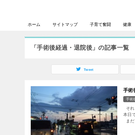
ホーム
サイトマップ
子育て奮闘
健康
「手術後経過・退院後」の記事一覧
Tweet
手術
手術
それ
本日
まだま