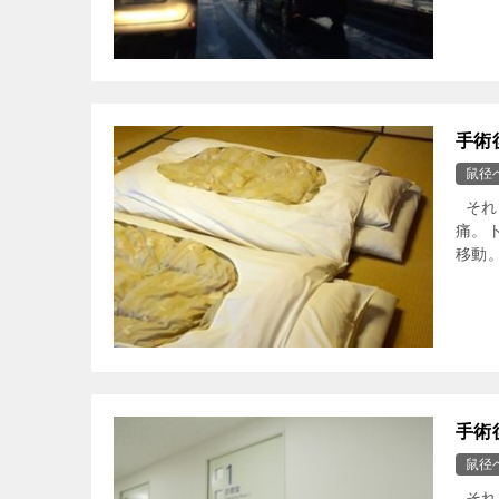
手術
鼠径
それ
痛。
移動
手術
鼠径
それ