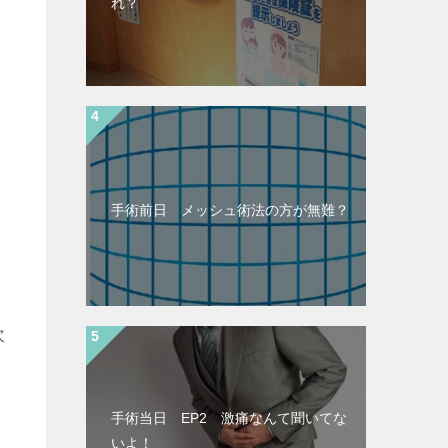
れ？
て
手術前日 メッシュ術法の方が無難？
次
手術当日 EP2 激痛なんて聞いてな
いよ！